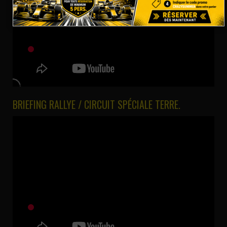
BRIEFING RALLYE / CIRCUIT SPÉCIALE TERRE.